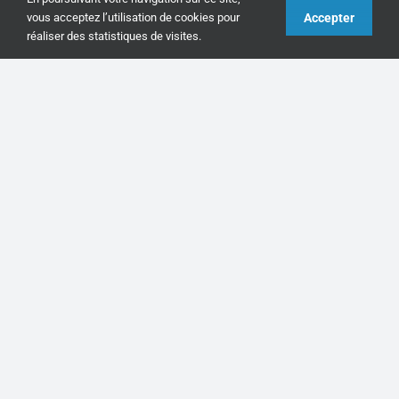
Accepter
vous acceptez l’utilisation de cookies pour
réaliser des statistiques de visites.
Électricien Clisson Installation Dépannage rénovation
plombier
Électricien Saint-Julien-de-Concelles Installation
Dépannage